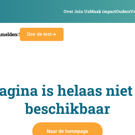
Over Join Us
Maak impact
Ouders
Ve
nmelden
Doe de test
agina is helaas niet
beschikbaar
Naar de homepage