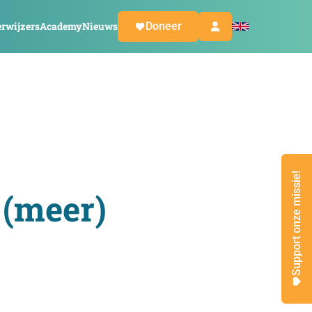
rwijzers
Academy
Nieuws
Doneer
Support onze missie!
 (meer)